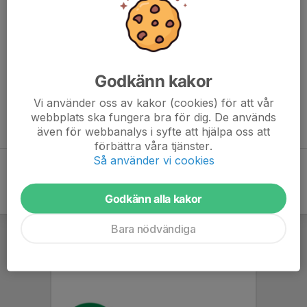
bör/ska tävla Trimtex-överdel.
Föreningskläder har vi via PROMOTIONHUSET i Norrköping.
Där kan man beställa träningskläder och andra Tjalve-produkter, i
huvudsak modeller från Craft.
Godkänn kakor
Vi använder oss av kakor (cookies) för att vår
Ni hittar länkar samt mera info på menyn under Tjalve-kläder
→
webbplats ska fungera bra för dig. De används
Föreningskläder eller Tävlingskläder
även för webbanalys i syfte att hjälpa oss att
förbättra våra tjänster.
Så använder vi cookies
Godkänn alla kakor
Bara nödvändiga