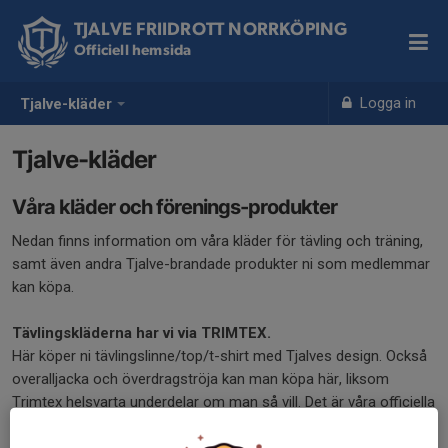
TJALVE FRIIDROTT NORRKÖPING
Officiell hemsida
Logga in
Tjalve-kläder
Tjalve-kläder
Våra kläder och förenings-produkter
Nedan finns information om våra kläder för tävling och träning,
samt även andra Tjalve-brandade produkter ni som medlemmar
kan köpa.
Tävlingskläderna har vi via TRIMTEX.
Här köper ni tävlingslinne/top/t-shirt med Tjalves design. Också
overalljacka och överdragströja kan man köpa här, liksom
Trimtex helsvarta underdelar om man så vill. Det är våra officiella
tävlings-och representationsplagg. Tävlingsaktiva äldre än 12 år