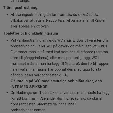
den stängs.
Träningsutrustning
All träningsutrustning du tar fram ska du också ställa
tillbaka, på rätt ställe. Rapportera fel på material till Krister
eller Tobias enligt ovan
Toaletter och omklädningsrum
Vid vardagsträning används WC i hus E, dörr till vänster om
omklädning nr 1, eller WC på gaveln vid målhuset. WC i hus
E kommer man in på med kod som ges till tränare (samma
som till gånggrindarna), eller med personlig tagg. WC i
målhuset måste man ha tagg till (tränare), den förblir öppen
hela kvällen när någon har öppnat den med tagg första
gången, gäller vardagar efter kl. 16.
Gå inte in på WC med smutsiga och blöta skor, och
INTE MED SPIKSKOR.
Omklädningsrum 1 och 2 kan användas, man måste ha tagg
för att komma in. Använder du/ni omklädning, så ska ni
göra rent efter, Städmaterial finns inne i
omklädningsrummen.