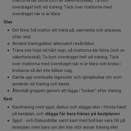
mattorna blir blöta (och av säkerhetsskäl), Ta bort
överdraget helt vid träning. Täck över mattorna med
överdraget när ni är klara.
Stav
Det finns två mattor att träna på, samverka och anpassa
efter vind
Använd träningribbor alternativt resårribbor
Träna inte höjd vid hårt regn, så mattorna blir blöta (och av
säkerhetsskäl), Ta bort överdraget helt vid träning. Täck
över mattorna med överdraget när ni är klara och kroka i
krokarna så det inte blåser iväg.
Samla upp eventuella tejprester och sprayburkar etc som
används vid träning och kasta
Återställ groppen genom att lägga i "luckan" efter träning
Kast
Kastträning med spjut, diskus och slägga sker i första hand
på kastplan, och
slägga får bara tränas på kastplanen
Spjut - och Diskusdrillar samt kast med boll kan vara OK på
innerplan, men bara om det inte stör annan träning eller