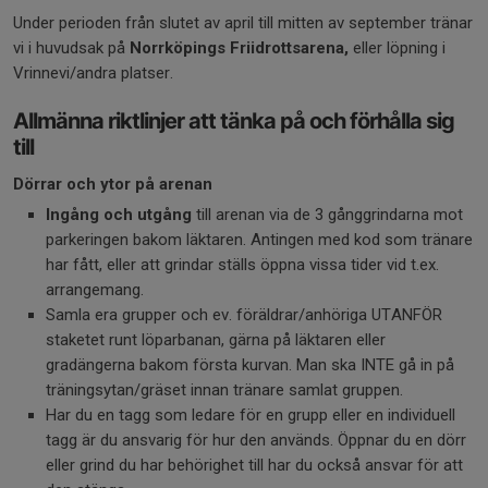
Under perioden från slutet av april till mitten av september tränar
vi i huvudsak på
Norrköpings Friidrottsarena,
eller löpning i
Vrinnevi/andra platser.
Allmänna riktlinjer att tänka på och förhålla sig
till
Dörrar och ytor på arenan
Ingång och utgång
till arenan via de 3 gånggrindarna mot
parkeringen bakom läktaren. Antingen med kod som tränare
har fått, eller att grindar ställs öppna vissa tider vid t.ex.
arrangemang.
Samla era grupper och ev. föräldrar/anhöriga UTANFÖR
staketet runt löparbanan, gärna på läktaren eller
gradängerna bakom första kurvan. Man ska INTE gå in på
träningsytan/gräset innan tränare samlat gruppen.
Har du en tagg som ledare för en grupp eller en individuell
tagg är du ansvarig för hur den används. Öppnar du en dörr
eller grind du har behörighet till har du också ansvar för att