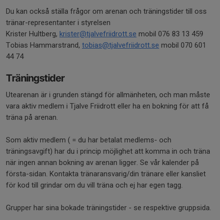
Du kan också ställa frågor om arenan och träningstider till oss
tränar-representanter i styrelsen
Krister Hultberg,
krister@tjalvefriidrott.se
mobil 076 83 13 459
Tobias Hammarstrand,
tobias@tjalvefriidrott.se
mobil 070 601
44 74
Träningstider
Utearenan är i grunden stängd för allmänheten, och man måste
vara aktiv medlem i Tjalve Friidrott eller ha en bokning för att få
träna på arenan.
Som aktiv medlem ( = du har betalat medlems- och
träningsavgift) har du i princip möjlighet att komma in och träna
när ingen annan bokning av arenan ligger. Se vår kalender på
första-sidan. Kontakta tränaransvarig/din tränare eller kansliet
för kod till grindar om du vill träna och ej har egen tagg.
Grupper har sina bokade träningstider - se respektive gruppsida.