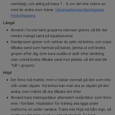
samtidigt, och aldrig på bana 1 - 4, om det inte stäms av
med de andra som tränar.
Häckmarkerings Norrköpings
Friidrottsarena
Längd
Använd i första hand groparna närmast gräset, så blir det
mindre mängd sand på löparbanorna
Sandgropen gräver och vattnar du själv vid behov, och sopa
tillbaka sand som hamnat på banan, jämna ut och kratta
gropen efter dig, (inte bara sudda ut spår efter landning,
utan också kratta tillbaka sand mot planka, så det inte blir
”hål” i gropen)
Höjd
Det finns två mattor, men vi tränar normalt på den som inte
står under skjulet. Vid behov kan man dra av skjulet på den
andra, men måste då dra tillbaka det efter
Använd bara träningsribbor alternativt resårribbor som finns
inne i förrådet. Höjdribbor för träning ska ligga under
mattorna, en under vardera. Träna inte höjd vid hårt regn, så