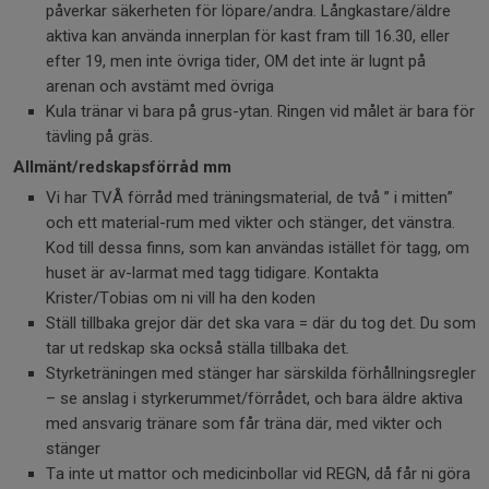
påverkar säkerheten för löpare/andra. Långkastare/äldre
aktiva kan använda innerplan för kast fram till 16.30, eller
efter 19, men inte övriga tider, OM det inte är lugnt på
arenan och avstämt med övriga
Kula tränar vi bara på grus-ytan. Ringen vid målet är bara för
tävling på gräs.
Allmänt/redskapsförråd mm
Vi har TVÅ förråd med träningsmaterial, de två ” i mitten”
och ett material-rum med vikter och stänger, det vänstra.
Kod till dessa finns, som kan användas istället för tagg, om
huset är av-larmat med tagg tidigare. Kontakta
Krister/Tobias om ni vill ha den koden
Ställ tillbaka grejor där det ska vara = där du tog det. Du som
tar ut redskap ska också ställa tillbaka det
.
Styrketräningen med stänger har särskilda förhållningsregler
– se anslag i styrkerummet/förrådet, och bara äldre aktiva
med ansvarig tränare som får träna där, med vikter och
stänger
Ta inte ut mattor och medicinbollar vid REGN, då får ni göra