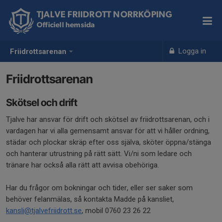
TJALVE FRIIDROTT NORRKÖPING
Officiell hemsida
Logga in
Friidrottsarenan
Friidrottsarenan
Skötsel och drift
Tjalve har ansvar för drift och skötsel av friidrottsarenan, och i
vardagen har vi alla gemensamt ansvar för att vi håller ordning,
städar och plockar skräp efter oss själva, sköter öppna/stänga
och hanterar utrustning på rätt sätt. Vi/ni som ledare och
tränare har också alla rätt att avvisa obehöriga.
Har du frågor om bokningar och tider, eller ser saker som
behöver felanmälas, så kontakta Madde på kansliet,
kansli@tjalvefriidrott.se
, mobil 0760 23 26 22