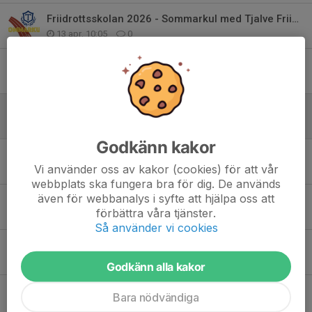
Friidrottsskolan 2026 - Sommarkul med Tjalve Friidrott
13 apr, 10:05
0
Tjalve och Pantamera
31 mar, 16:12
0
Årsmöte 25 mars 2026
18 mar, 13:58
0
Godkänn kakor
Tävlings- och träningskläder
Vi använder oss av kakor (cookies) för att vår
10 mar, 09:52
1
webbplats ska fungera bra för dig. De används
även för webbanalys i syfte att hjälpa oss att
Påminnelse - Årsmötet 25 mars
förbättra våra tjänster.
24 feb, 14:28
0
Så använder vi cookies
Friidrottsskolan 2026 - Sommarkul med Tjalve Friidrott
12 feb, 16:00
0
Godkänn alla kakor
Vill du jobba med Tjalves Friidrottsskola i sommar?
Bara nödvändiga
11 feb, 16:30
0