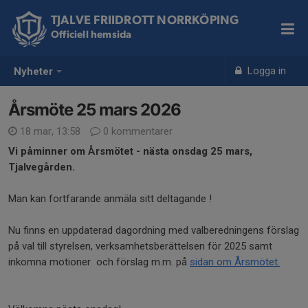
TJALVE FRIIDROTT NORRKÖPING
Officiell hemsida
Logga in
Nyheter
Årsmöte 25 mars 2026
18 mar, 13:58
0 kommentarer
Vi påminner om Årsmötet - nästa onsdag 25 mars,
Tjalvegården.
Man kan fortfarande anmäla sitt deltagande !
Nu finns en uppdaterad dagordning med valberedningens förslag
på val till styrelsen, verksamhetsberättelsen för 2025 samt
inkomna motioner och förslag m.m. på
sidan om Årsmötet.