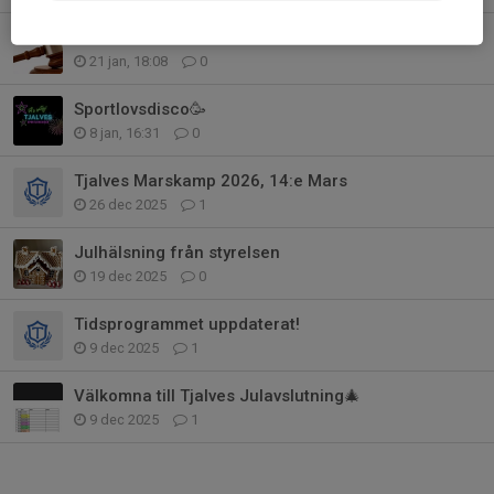
Årsmöte 25 mars 2026
21 jan, 18:08
0
Sportlovsdisco🥳
8 jan, 16:31
0
Tjalves Marskamp 2026, 14:e Mars
26 dec 2025
1
Julhälsning från styrelsen
19 dec 2025
0
Tidsprogrammet uppdaterat!
9 dec 2025
1
Välkomna till Tjalves Julavslutning🎄
9 dec 2025
1