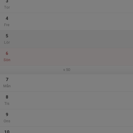
3
Tor
4
Fre
5
Lör
6
Sön
v.50
7
Mån
8
Tis
9
Ons
10