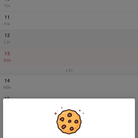
Tor
11
Fre
12
Lör
13
Sön
v.51
14
Mån
15
Tis
16
Ons
17