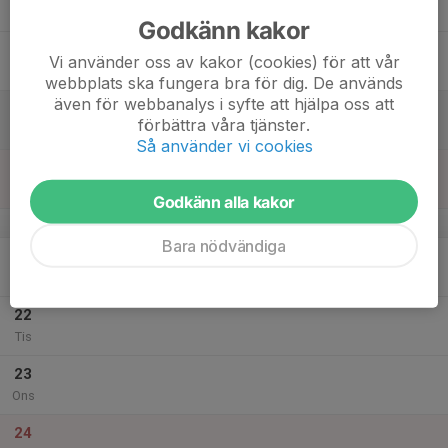
Tor
Godkänn kakor
18
Vi använder oss av kakor (cookies) för att vår
Fre
webbplats ska fungera bra för dig. De används
även för webbanalys i syfte att hjälpa oss att
19
förbättra våra tjänster.
Lör
Så använder vi cookies
20
Sön
Godkänn alla kakor
v.52
Bara nödvändiga
21
Mån
22
Tis
23
Ons
24