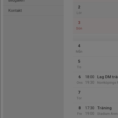
Bildgalleri
2
Kontakt
Lör
3
Sön
4
Mån
5
Tis
6
18:00
Lag DM trä
19:30
Ons
Norrköpings F
7
Tor
8
17:30
Träning
19:00
Fre
Stadium Aren