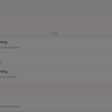
v.20
ning
riidrottsarena
a
ning
a (inomhus)
riidrottsarena