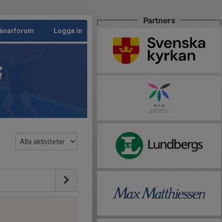
Partners
änarforum
Logga in
G