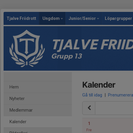
Tjalve Friidrott
Ungdom
Junior/Senior
Löpargrupper 
TJALVE FRI
Grupp 13
Kalender
Hem
Gå till idag
|
Prenumerer
Nyheter
Medlemmar
Kalender
1
Fre