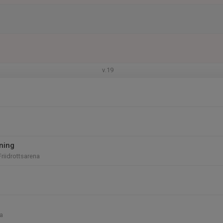
v.19
ning
riidrottsarena
a