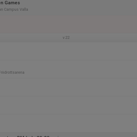
en Games
nan Campus Valla
v.22
riidrottsarena