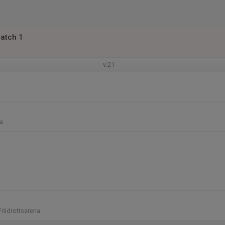
atch 1
v.21
a
riidrottsarena