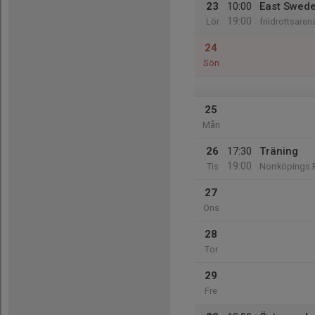
23
10:00
East Swed
19:00
Lör
friidrottsare
24
Sön
25
Mån
26
17:30
Träning
19:00
Tis
Norrköpings F
27
Ons
28
Tor
29
Fre