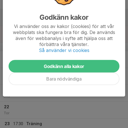
19:00
Fre
Stadium Arena
17
Godkänn kakor
Lör
Vi använder oss av kakor (cookies) för att vår
18
webbplats ska fungera bra för dig. De används
Sön
även för webbanalys i syfte att hjälpa oss att
förbättra våra tjänster.
v.4
Så använder vi cookies
19
Mån
Godkänn alla kakor
20
17:30
Träning
Bara nödvändiga
19:00
Tis
Stadium Arena
21
Ons
22
Tor
23
17:30
Träning