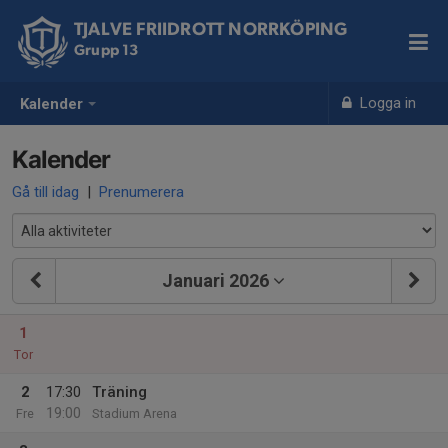
TJALVE FRIIDROTT NORRKÖPING
Grupp 13
Logga in
Kalender
Kalender
Gå till idag
|
Prenumerera
Januari 2026
1
Tor
2
17:30
Träning
19:00
Fre
Stadium Arena