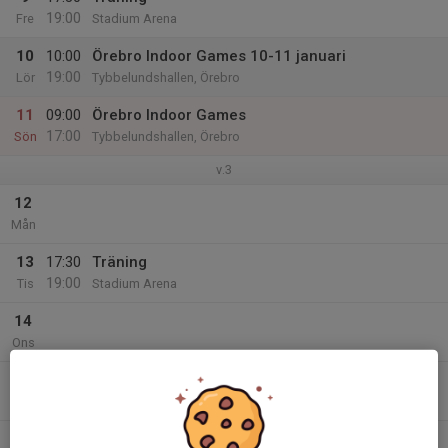
19:00
Fre
Stadium Arena
10
10:00
Örebro Indoor Games 10-11 januari
19:00
Lör
Tybbelundshallen, Örebro
11
09:00
Örebro Indoor Games
17:00
Sön
Tybbelundshallen, Örebro
v.3
12
Mån
13
17:30
Träning
19:00
Tis
Stadium Arena
14
Ons
15
Tor
16
17:30
Träning