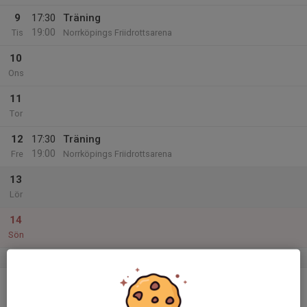
9
17:30
Träning
19:00
Tis
Norrköpings Friidrottsarena
10
Ons
11
Tor
12
17:30
Träning
19:00
Fre
Norrköpings Friidrottsarena
13
Lör
14
Sön
v.25
15
Mån