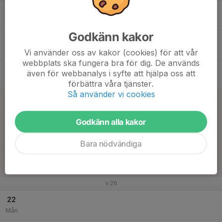
16
17:30
Träning
19:00
Tis
Norrköpings Friidrottsarena
Godkänn kakor
17
Ons
Vi använder oss av kakor (cookies) för att vår
webbplats ska fungera bra för dig. De används
18
även för webbanalys i syfte att hjälpa oss att
Tor
förbättra våra tjänster.
Så använder vi cookies
19
Fre
Godkänn alla kakor
20
Lör
Bara nödvändiga
21
Sön
v.26
22
Mån