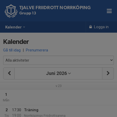
TJALVE FRIIDROTT NORRKÖPING
Grupp 13
Logga in
Kalender
Kalender
Gå till idag
|
Prenumerera
Juni 2026
v.23
1
Mån
2
17:30
Träning
19:00
Tis
Norrköpings Friidrottsarena