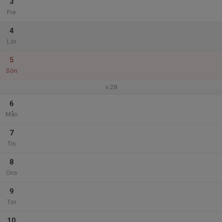
3
Fre
4
Lör
5
Sön
v.28
6
Mån
7
Tis
8
Ons
9
Tor
10