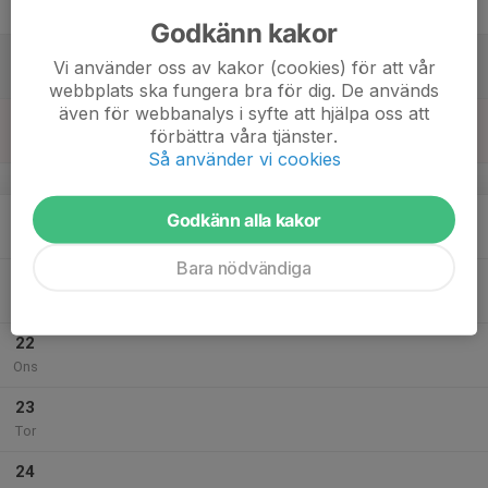
Fre
Godkänn kakor
18
Vi använder oss av kakor (cookies) för att vår
Lör
webbplats ska fungera bra för dig. De används
även för webbanalys i syfte att hjälpa oss att
19
förbättra våra tjänster.
Sön
Så använder vi cookies
v.30
20
Godkänn alla kakor
Mån
Bara nödvändiga
21
Tis
22
Ons
23
Tor
24