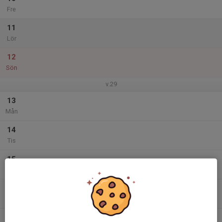
Fre
11
Lör
12
Sön
v.29
13
Mån
14
Tis
15
Ons
16
Tor
17