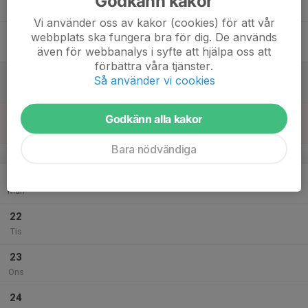
Godkänn kakor
Tor
Vi använder oss av kakor (cookies) för att vår
18
webbplats ska fungera bra för dig. De används
Fre
även för webbanalys i syfte att hjälpa oss att
förbättra våra tjänster.
19
Så använder vi cookies
Lör
20
Godkänn alla kakor
Sön
Bara nödvändiga
v.39
21
Mån
22
Tis
23
Ons
24