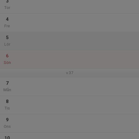
3
Tor
4
Fre
5
Lör
6
Sön
v.37
7
Mån
8
Tis
9
Ons
10