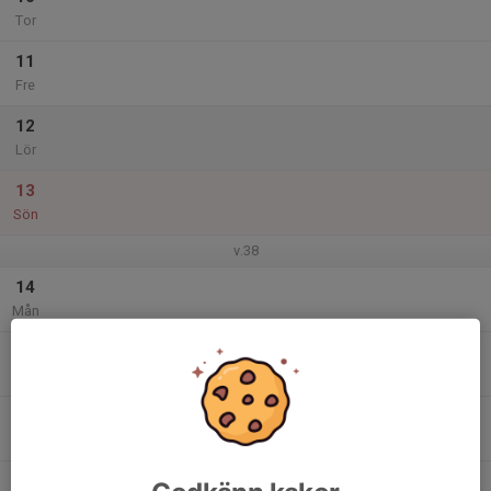
Tor
11
Fre
12
Lör
13
Sön
v.38
14
Mån
15
Tis
16
Ons
17