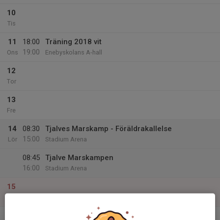
10
Tis
11
18:00
Träning 2018 vit
19:00
Ons
Enebyskolans A-hall
12
Tor
13
Fre
14
08:30
Tjalves Marskamp - Föräldrakallelse
15:00
Lör
Stadium Arena
08:45
Tjalve Marskampen
16:00
Stadium Arena
15
Sön
v.12