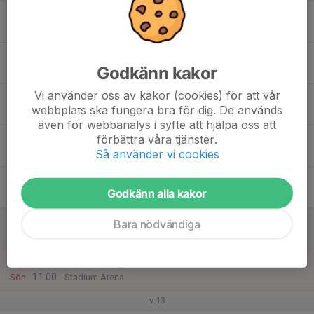
16
Mån
17
Godkänn kakor
Tis
Vi använder oss av kakor (cookies) för att vår
18
18:00
Träning 2018 vit
webbplats ska fungera bra för dig. De används
19:00
Ons
Enebyskolans A-hall
även för webbanalys i syfte att hjälpa oss att
19
förbättra våra tjänster.
Så använder vi cookies
Tor
20
Godkänn alla kakor
Fre
21
Bara nödvändiga
Lör
22
10:00
Extraträning i arenan
11:00
Sön
Stadium Arena
v.13