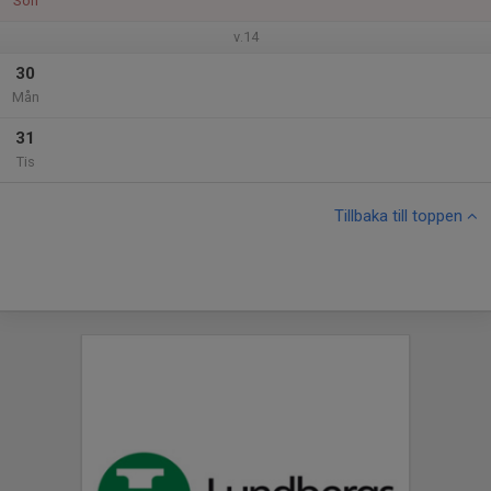
Sön
v.14
30
Mån
31
Tis
Tillbaka till toppen