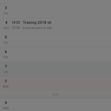
3
Tis
4
18:00
Träning 2018 vit
19:00
Ons
Enebyskolans A-hall
5
Tor
6
Fre
7
Lör
8
Sön
v.11
9
Mån