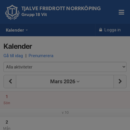
TJALVE FRIIDROTT NORRKÖPING
Grupp 18 Vit
Logga in
Kalender
Kalender
Gå till idag
|
Prenumerera
Mars 2026
1
Sön
v.10
2
Mån