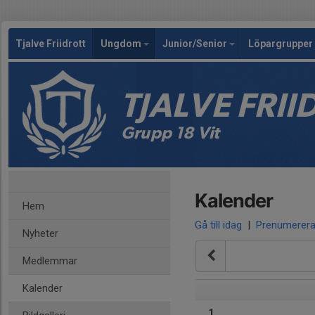
Tjalve Friidrott
Ungdom
Junior/Senior
Löpargrupper 
TJALVE FRI
Grupp 18 Vit
Kalender
Hem
Gå till idag
|
Prenumerer
Nyheter
Medlemmar
Kalender
1