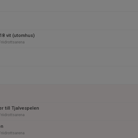
18 vit (utomhus)
riidrottsarena
r till Tjalvespelen
riidrottsarena
en
riidrottsarena