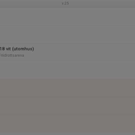
v.25
18 vit (utomhus)
riidrottsarena