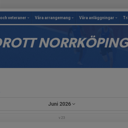
och veteraner
Våra arrangemang
Våra anläggningar
Tr
IDROTT NORRKÖPIN
a
Juni 2026
v.23