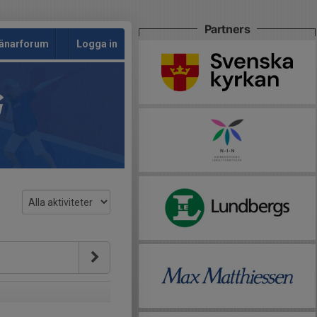
Partners
änarforum
Logga in
G