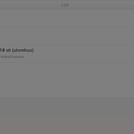
v.24
18 vit (utomhus)
riidrottsarena