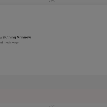
v.26
vslutning Vrinnevi
Vrinneviskogen
v.27